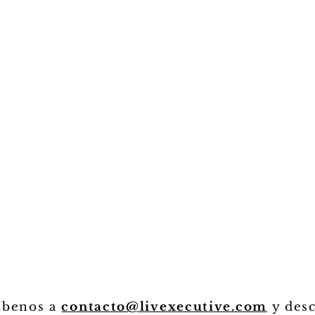
íbenos a
contacto@livexecutive.com
y des