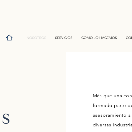
NOSOTROS
SERVICIOS
CÓMO LO HACEMOS
CO
Más que una cons
formado parte d
S
asesoramiento a 
diversas industr