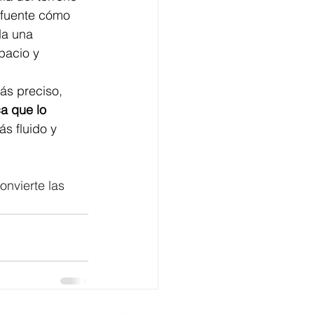
 fuente cómo 
da una 
pacio y 
ás preciso, 
a que lo 
s fluido y 
onvierte las 