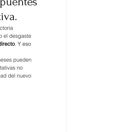
 puentes
iva.
toria 
o el desgaste 
directo
. Y eso 
 meses pueden 
tativas no 
dad del nuevo 