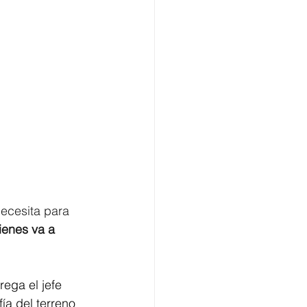
necesita para 
enes va a 
ega el jefe 
a del terreno 