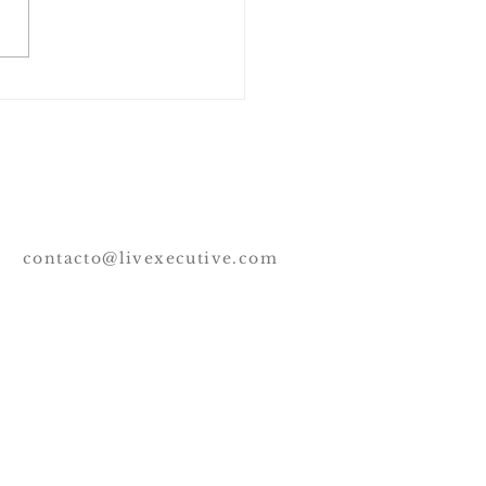
uficiente el match cultural?
ez no. Hablemos del "Bond".
contacto@livexecutive.com